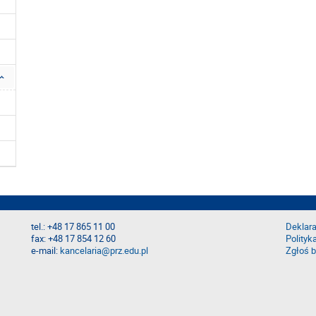
tel.: +48 17 865 11 00
Deklara
fax: +48 17 854 12 60
Polityk
e-mail:
kancelaria@prz.edu.pl
Zgłoś b