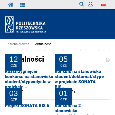
Wyszukiwarka
Zaloguj
Strona główna
Aktualności
Aktualności
12
05
CZE
CZE
Rozstrzygnięcie
Konkurs na stanowisko
konkursu na stanowisko
student/doktornat/stypendys
student/stypendysta w
w projekcie SONATA
projekcie...
BIS...
12-06-2022 r.
03
05-06-2022 r.
01
CZE
CZE
Projekt SONATA BIS 6
Konkurs na 2
stanowiska