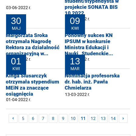
student/stypendysta w
projekcie SONATA BIS
03-06-2022 r.
10 2022
30
01-06-2022 r.
09
MAJ
KWI
Małgorzata Sroka
Ponowny sukces KN
otrzymała Nagrodę
IPSUM w konkursie
Rektora za działalność
Ministra Edukacji i
organizacyjną w...
Nauki „Studenckie...
30-05-2022 r.
01
09-04-2022 r.
13
KWI
MAR
Kinga Ślusarczyk
Nominacja profesorska
otrzymała stypendium
dr. hab. inż. Pawła
MEiN za znaczące
Chmielarza
osiągnięcia
13-03-2022 r.
01-04-2022 r.
5
6
7
8
9
10
11
12
13
14