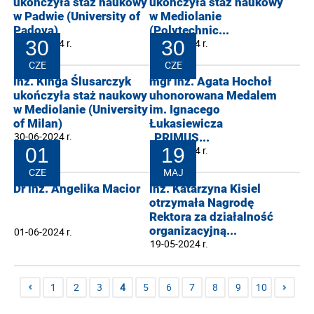
ukończyła staż naukowy
ukończyła staż naukowy
w Padwie (University of
w Mediolanie
Padova)
(Polytechnic...
06-07-2024 r.
30
30-06-2024 r.
30
CZE
CZE
inż. Kinga Ślusarczyk
mgr inż. Agata Hochoł
ukończyła staż naukowy
uhonorowana Medalem
w Mediolanie (University
im. Ignacego
of Milan)
Łukasiewicza
30-06-2024 r.
„PRIMUS...
01
30-06-2024 r.
19
CZE
MAJ
Dr inż. Angelika Macior
inż. Katarzyna Kisiel
otrzymała Nagrodę
Rektora za działalność
organizacyjną...
01-06-2024 r.
19-05-2024 r.
1
2
3
4
5
6
7
8
9
10