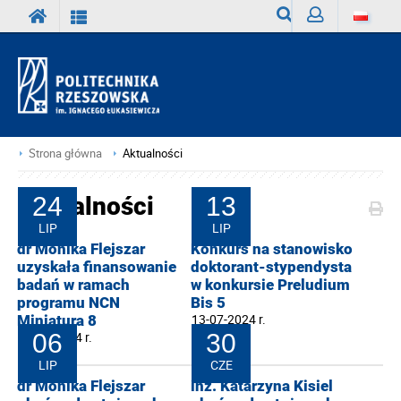
Wyszukiwarka
Zaloguj
Strona główna
Aktualności
Aktualności
24
13
LIP
LIP
dr Monika Flejszar
Konkurs na stanowisko
uzyskała finansowanie
doktorant-stypendysta
badań w ramach
w konkursie Preludium
programu NCN
Bis 5
13-07-2024 r.
Miniatura 8
24-07-2024 r.
06
30
LIP
CZE
dr Monika Flejszar
inż. Katarzyna Kisiel